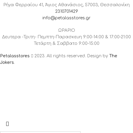
Ρήγα Φερραίου 41, Άγιος Αθανάσιος, 57003, Θεσσαλονίκη
2310701429
info@petalasstores.gr
ΩΡΑΡΙΟ
Δευτερα -Τριτη- Πεμπτη-Παρασκευη 9:00-14:00 & 17:00-21:00
Τετάρτη & Σαββατο 9:00-15:00
Petalasstores
2023. All rights reserved. Design by
The
Jokers
.