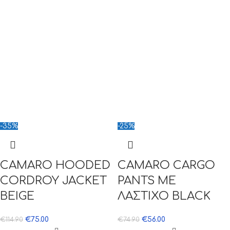
-35%
-25%
CAMARO HOODED
CAMARO CARGO
CORDROY JACKET
PANTS ΜΕ
BEIGE
ΛΑΣΤΙΧΟ BLACK
€
75.00
€
56.00
€
114.90
€
74.90