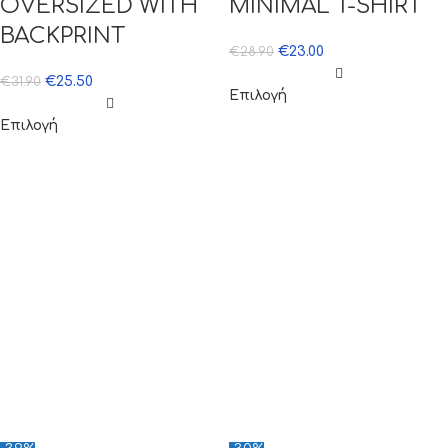
OVERSIZED WITH
MINIMAL T-SHIRT
BACKPRINT
€
23.00
€
28.90
€
25.50
€
31.90
Επιλογή
Επιλογή