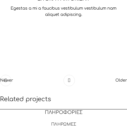
Egestas a mi a faucibus vestibulum vestibulum nam
aliquet adipiscing.
Newer
Older
Related projects
ΠΛΗΡΟΦΟΡΙΕΣ
A lacus bibendum pulvinar
Furniture
ΠΛΗΡΩΜΕΣ