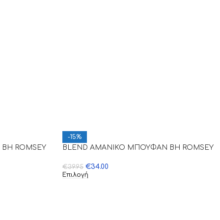
-15%
 BH ROMSEY
BLEND AMANIKO ΜΠΟΥΦΑΝ BH ROMSEY
€
34.00
€
39.95
Επιλογή