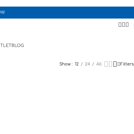
OW
TLET
BLOG
Show
12
24
All
Filters