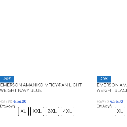
-20%
-20%
EMERSON ΑΜΑΝΙΚΟ ΜΠΟΥΦΑΝ LIGHT
EMERSON ΑΜ
WEIGHT NAVY BLUE
WEIGHT BLAC
€
56.00
€
56.00
€
69.90
€
69.90
Επιλογή
Επιλογή
XL
XXL
3XL
4XL
XL