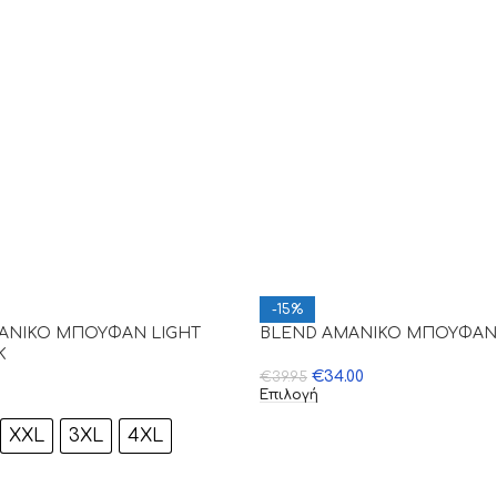
-15%
ΑΝΙΚΟ ΜΠΟΥΦΑΝ LIGHT
BLEND AMANIKO ΜΠΟΥΦΑΝ
K
€
34.00
€
39.95
Επιλογή
XXL
3XL
4XL