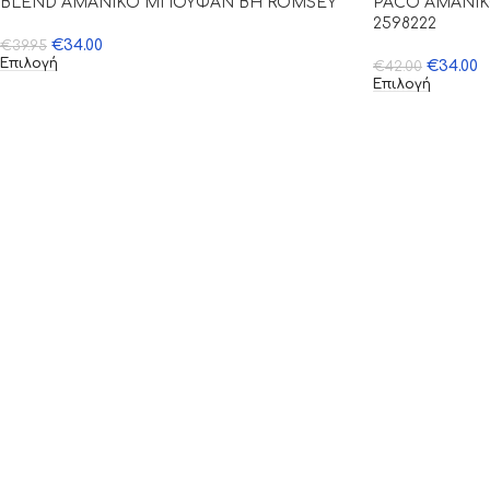
BLEND AMANIKO ΜΠΟΥΦΑΝ BH ROMSEY
PACO ΑΜΑΝΙ
2598222
€
34.00
€
39.95
Επιλογή
€
34.00
€
42.00
Επιλογή