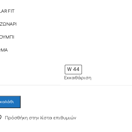
AR FIT
ΖΩΝΑΡΙ
ΚΟΥΜΠΙ
ΩΜΑ
W 44
Εκκαθάριση
 καλάθι
Πρόσθήκη στην λίστα επιθυμιών