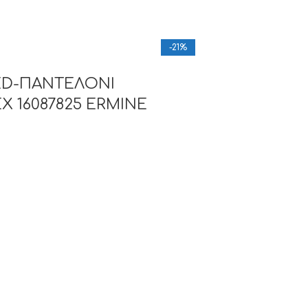
-21%
ED-ΠΑΝΤΕΛΟΝΙ
X 16087825 ERMINE