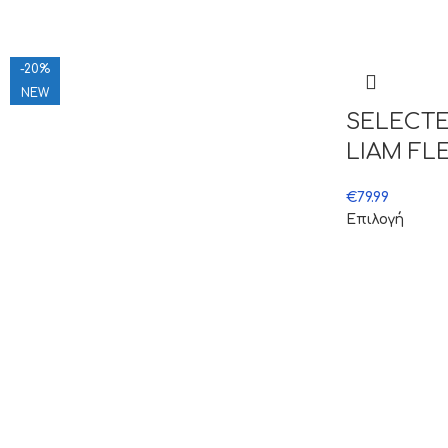
-20%
NEW
SELECT
LIAM FLE
€
79.99
Επιλογή