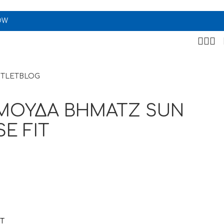
OW
TLET
BLOG
ΜΟΥΔΑ BHMATZ SUN
E FIT
T