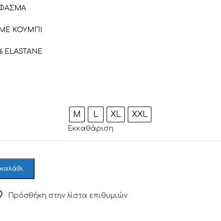
ΥΦΑΣΜΑ
 ΜΕ ΚΟΥΜΠΙ
% ELASTANE
M
L
XL
XXL
Εκκαθάριση
 καλάθι
Πρόσθήκη στην λίστα επιθυμιών