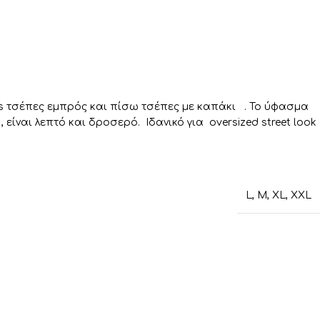
os τσέπες εμπρός και πίσω τσέπες με καπάκι . Το ύφασμα
, είναι λεπτό και δροσερό. Ιδανικό για oversized street look
L
,
M
,
XL
,
XXL