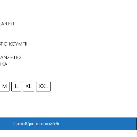
AR FIT
ΥΦΟ ΚΟΥΜΠΙ
ΜΑΝΣΕΤΕΣ
ΙΚΑ
M
L
XL
XXL
Προσθήκη στο καλάθι