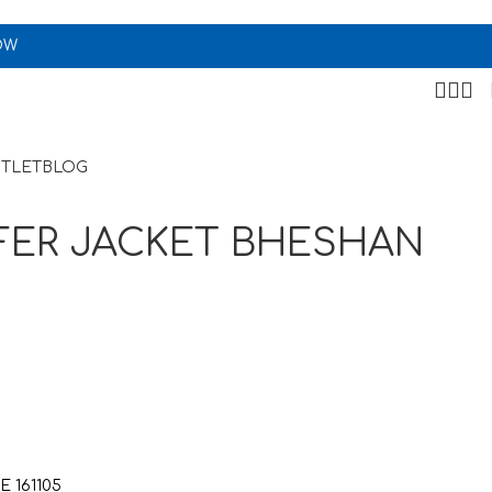
OW
TLET
BLOG
FER JACKET BHESHAN
 161105