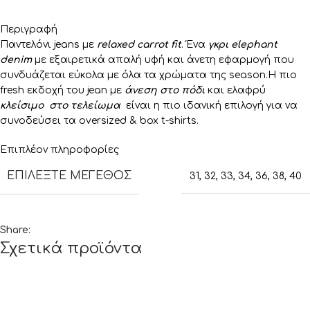
Περιγραφή
Παντελόνι jeans με
relaxed carrot fit
. Ένα
γκρι elephant
denim
με εξαιρετικά απαλή υφή και άνετη εφαρμογή που
συνδυάζεται εύκολα με όλα τα χρώματα της season.Η πιο
fresh εκδοχή του jean με
άνεση στο πόδι
και ελαφρύ
κλείσιμο στο τελείωμα
είναι η πιο ιδανική επιλογή για να
συνοδεύσει τα oversized & box t-shirts.
Επιπλέον πληροφορίες
ΕΠΙΛΈΞΤΕ ΜΈΓΕΘΟΣ
31
,
32
,
33
,
34
,
36
,
38
,
40
Share:
Σχετικά προϊόντα