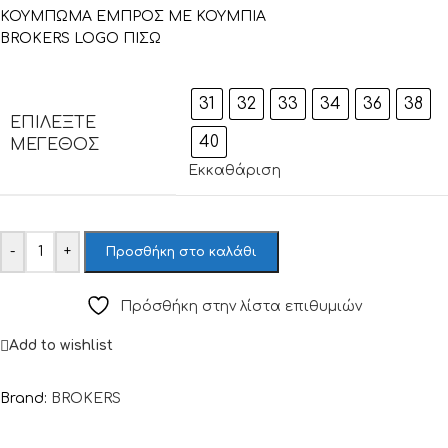
ΚΟΥΜΠΩΜΑ ΕΜΠΡΟΣ ΜΕ ΚΟΥΜΠΙΑ
BROKERS LOGO ΠΙΣΩ
31
32
33
34
36
38
ΕΠΙΛΈΞΤΕ
40
ΜΈΓΕΘΟΣ
Εκκαθάριση
-
+
Προσθήκη στο καλάθι
Πρόσθήκη στην λίστα επιθυμιών
Add to wishlist
Brand:
BROKERS