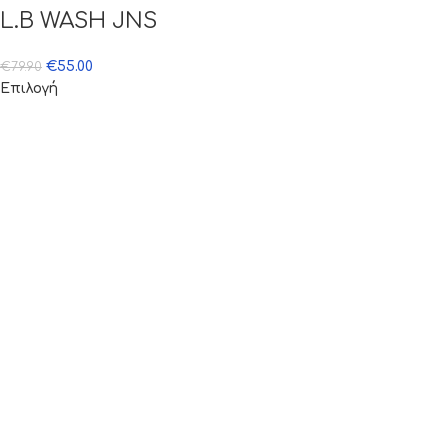
L.B WASH JNS
€
55.00
€
79.90
Επιλογή