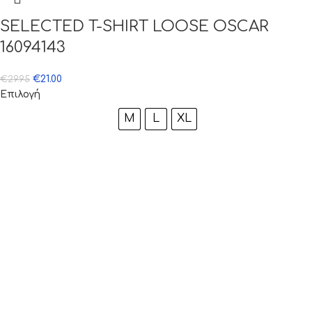
SELECTED T-SHIRT LOOSE OSCAR
16094143
€
21.00
€
29.95
Επιλογή
M
L
XL