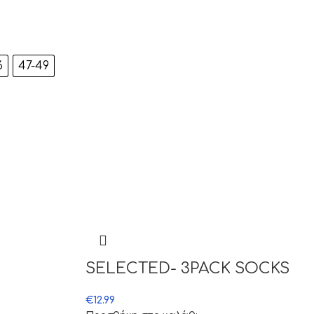
6
47-49
SELECTED- 3PACK SOCKS
€
12.99