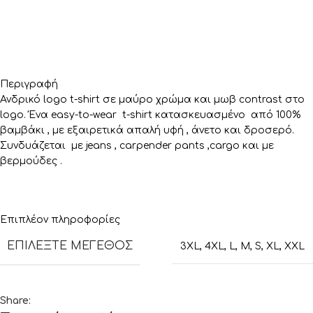
Περιγραφή
Ανδρικό logo t-shirt σε μαύρο χρώμα και μωβ contrast στο
logo. Ένα easy-to-wear t-shirt κατασκευασμένο από 100%
βαμβάκι , με εξαιρετικά απαλή υφή , άνετο και δροσερό.
Συνδυάζεται με jeans , carpender pants ,cargo και με
βερμούδες .
Επιπλέον πληροφορίες
ΕΠΙΛΈΞΤΕ ΜΈΓΕΘΟΣ
3XL
,
4XL
,
L
,
M
,
S
,
XL
,
XXL
Share: