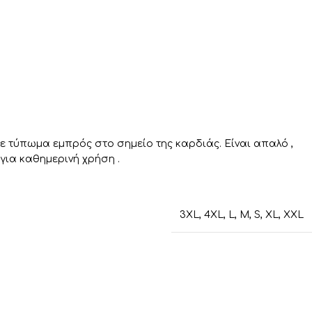
με τύπωμα εμπρός στο σημείο της καρδιάς. Είναι απαλό ,
 για καθημερινή χρήση .
3XL
,
4XL
,
L
,
M
,
S
,
XL
,
XXL