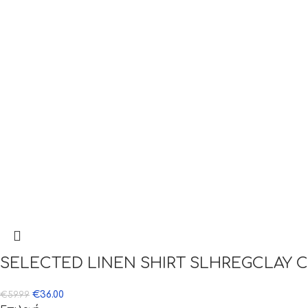
SELECTED LINEN SHIRT SLHREGCLAY 
€
36.00
€
59.99