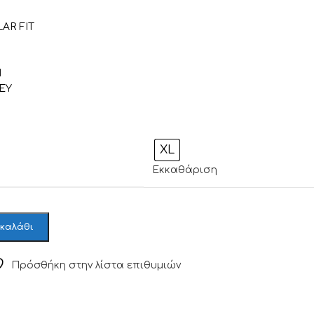
AR FIT
Η
EY
XL
Εκκαθάριση
 καλάθι
Πρόσθήκη στην λίστα επιθυμιών