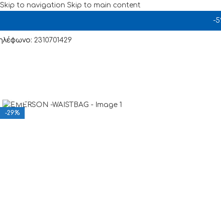
Skip to navigation
Skip to main content
-
ηλέφωνο:
2310701429
Click to enlarge
-29%