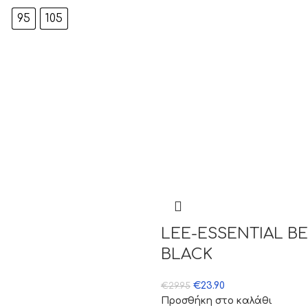
95
105
LEE-ESSENTIAL B
BLACK
€
23.90
€
29.95
Προσθήκη στο καλάθι