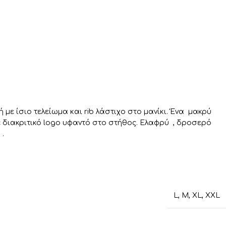
με ίσιο τελείωμα και rib λάστιχο στο μανίκι. Ένα μακρύ
με διακριτικό logo υφαντό στο στήθος. Ελαφρύ , δροσερό
 .
L
,
M
,
XL
,
XXL