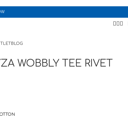
OW
TLET
BLOG
ΖΑ WOBBLY TEE RIVET
COTTON