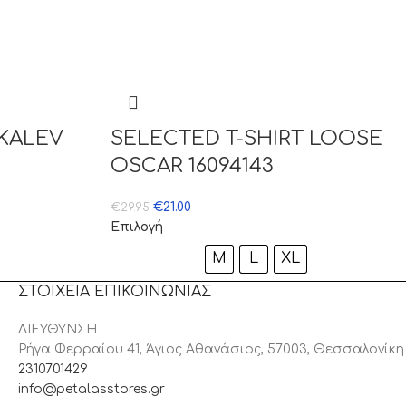
HKALEV
SELECTED T-SHIRT LOOSE
OSCAR 16094143
€
21.00
€
29.95
Επιλογή
M
L
XL
ΣΤΟΙΧΕΙΑ ΕΠΙΚΟΙΝΩΝΙΑΣ
ΔΙΕΥΘΥΝΣΗ
Ρήγα Φερραίου 41, Άγιος Αθανάσιος, 57003, Θεσσαλονίκη
2310701429
info@petalasstores.gr