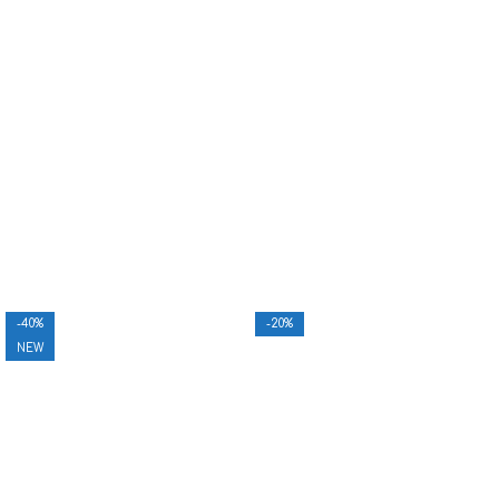
-40%
-20%
NEW