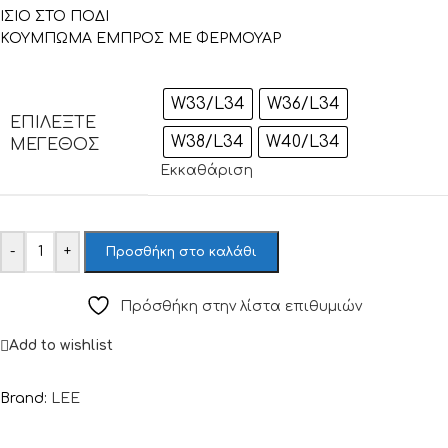
ΙΣΙΟ ΣΤΟ ΠΟΔΙ
ΚΟΥΜΠΩΜΑ ΕΜΠΡΟΣ ΜΕ ΦΕΡΜΟΥΑΡ
W33/L34
W36/L34
ΕΠΙΛΈΞΤΕ
W38/L34
W40/L34
ΜΈΓΕΘΟΣ
Εκκαθάριση
-
+
Προσθήκη στο καλάθι
Πρόσθήκη στην λίστα επιθυμιών
Add to wishlist
Brand:
LEE