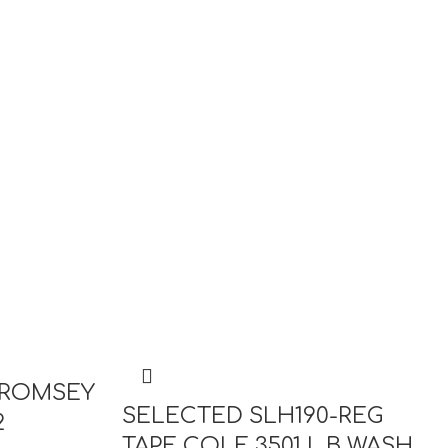
HROMSEY
SELECTED SLH190-REG
2
TAPE COLE 3501 L.B WASH