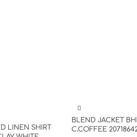
BLEND JACKET B
D LINEN SHIRT
C.COFFEE 2071864
LAY WHITE