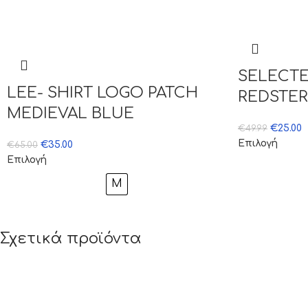
SELECTE
LEE- SHIRT LOGO PATCH
REDSTER
MEDIEVAL BLUE
€
25.00
€
49.99
Επιλογή
€
35.00
€
65.00
Επιλογή
M
Σχετικά προϊόντα