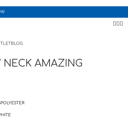
OW
TLET
BLOG
 NECK AMAZING
POLYESTER
WHITE