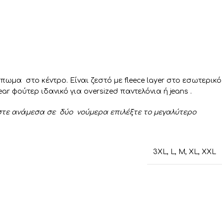
πωμα στο κέντρο. Είναι ζεστό με fleece layer στο εσωτερικό
ar φούτερ ιδανικό για oversized παντελόνια ή jeans .
ίστε ανάμεσα σε δύο νούμερα επιλέξτε το μεγαλύτερο
3XL
,
L
,
M
,
XL
,
XXL