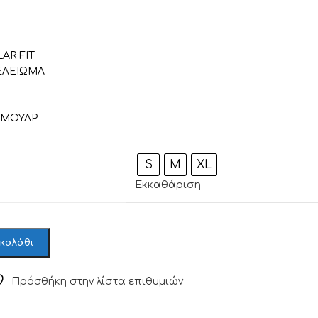
AR FIT
ΤΕΛΕΙΩΜΑ
ΡΜΟΥΑΡ
S
M
XL
Εκκαθάριση
 καλάθι
Πρόσθήκη στην λίστα επιθυμιών