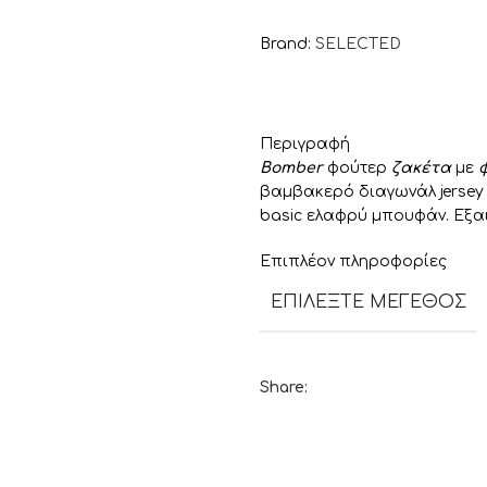
Brand:
SELECTED
Περιγραφή
Bomber
φούτερ
ζακέτα
με
φ
βαμβακερό διαγωνάλ jersey 
basic ελαφρύ μπουφάν. Εξα
Επιπλέον πληροφορίες
ΕΠΙΛΈΞΤΕ ΜΈΓΕΘΟΣ
Share: