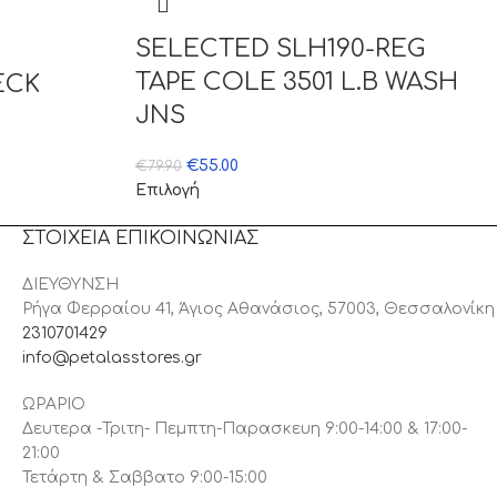
SELECTED SLH190-REG
TAPE COLE 3501 L.B WASH
ECK
JNS
€
55.00
€
79.90
Επιλογή
ΣΤΟΙΧΕΙΑ ΕΠΙΚΟΙΝΩΝΙΑΣ
ΔΙΕΥΘΥΝΣΗ
Ρήγα Φερραίου 41, Άγιος Αθανάσιος, 57003, Θεσσαλονίκη
2310701429
info@petalasstores.gr
ΩΡΑΡΙΟ
Δευτερα -Τριτη- Πεμπτη-Παρασκευη 9:00-14:00 & 17:00-
21:00
Τετάρτη & Σαββατο 9:00-15:00