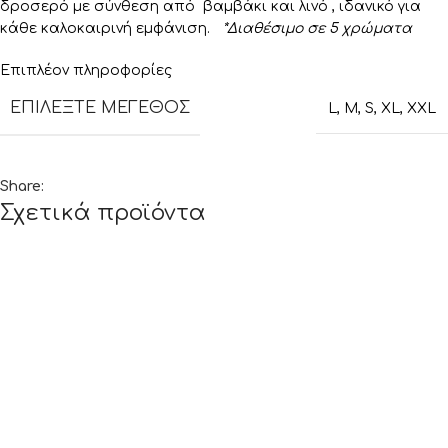
δροσερό με σύνθεση από βαμβάκι και λινό , ιδανικό για
κάθε καλοκαιρινή εμφάνιση.
*Διαθέσιμο σε 5 χρώματα
Επιπλέον πληροφορίες
ΕΠΙΛΈΞΤΕ ΜΈΓΕΘΟΣ
L
,
M
,
S
,
XL
,
XXL
Share:
Σχετικά προϊόντα