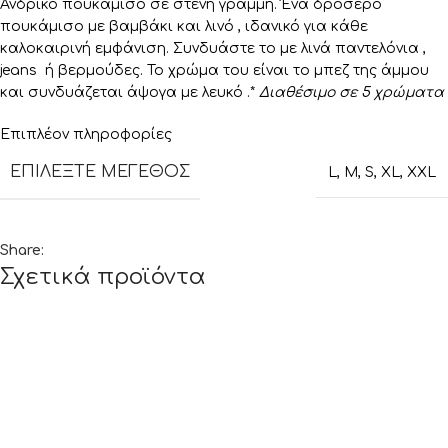
Ανδρικό πουκάμισο σε στενή γραμμή. Ένα δροσερό
πουκάμισο με βαμβάκι και λινό , ιδανικό για κάθε
καλοκαιρινή εμφάνιση. Συνδυάστε το με λινά παντελόνια ,
jeans ή βερμούδες. Το χρώμα του είναι το μπεζ της άμμου
και συνδυάζεται άψογα με λευκό .*
Διαθέσιμο σε 5 χρώματα
Επιπλέον πληροφορίες
ΕΠΙΛΈΞΤΕ ΜΈΓΕΘΟΣ
L
,
M
,
S
,
XL
,
XXL
Share:
Σχετικά προϊόντα