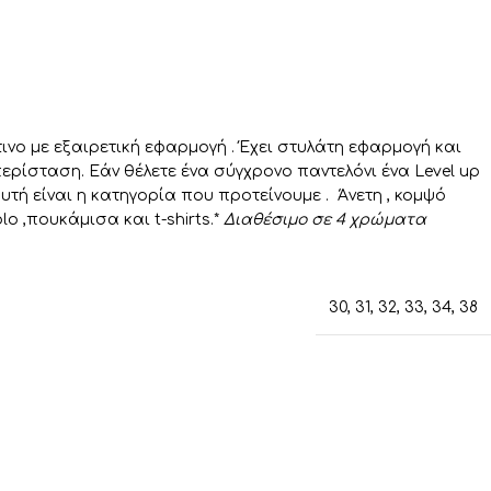
ινο με εξαιρετική εφαρμογή . Έχει στυλάτη εφαρμογή και
περίσταση. Εάν θέλετε ένα σύγχρονο παντελόνι ένα Level up
τή είναι η κατηγορία που προτείνουμε . Άνετη , κομψό
o ,πουκάμισα και t-shirts.*
Διαθέσιμο σε 4 χρώματα
30
,
31
,
32
,
33
,
34
,
38