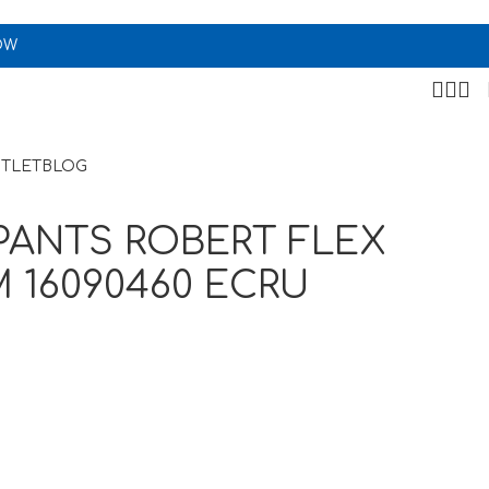
OW
TLET
BLOG
PANTS ROBERT FLEX
M 16090460 ECRU