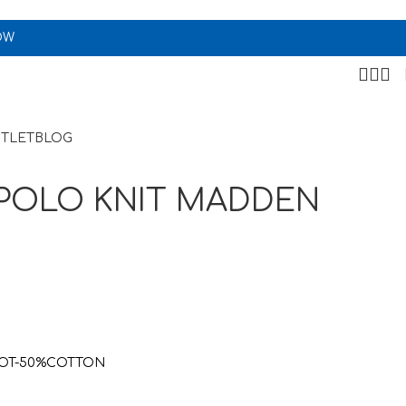
OW
TLET
BLOG
POLO KNIT MADDEN
COT-50%COTTON