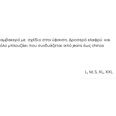
 βαμβακερό με σχέδιο στην ύφανση. Δροσερό ελαφρύ και
πόλο μπλουζάκι που συνδυάζεται από jeans έως chinos
L
,
M
,
S
,
XL
,
XXL