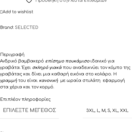
Πρόσθήκη στην λίστα επιθυμιών
Add to wishlist
Brand:
SELECTED
Περιγραφή
Ανδρικό βαμβακερό
επίσημο πουκάμισο
ιδανικό για
γραβάτα. Έχει
σκληρό γιακά
που αναδεικνύει τον κόμπο της
γραβάτας και δίνει μια καθαρή εικόνα στο κολάρο. Η
γραμμή
του είναι
κανονική
με ωραία στυλάτη εφαρμογή
στα χέρια και τον κορμό.
Επιπλέον πληροφορίες
ΕΠΙΛΈΞΤΕ ΜΈΓΕΘΟΣ
3XL
,
L
,
M
,
S
,
XL
,
XXL