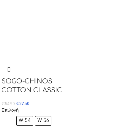
SOGO-CHINOS
COTTON CLASSIC
€
27.50
€
54.90
Επιλογή
W 54
W 56