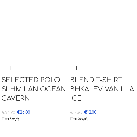
SELECTED POLO
BLEND T-SHIRT
SLHMILAN OCEAN
BHKALEV VANILLA
CAVERN
ICE
€
26.00
€
12.00
€
34.90
€
14.95
Επιλογή
Επιλογή