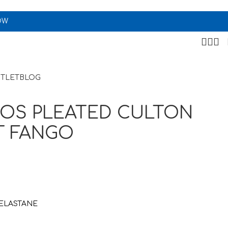
OW
TLET
BLOG
NOS PLEATED CULTON
T FANGO
ELASTANE