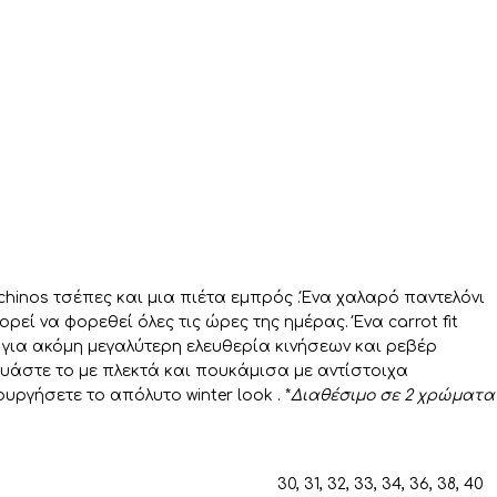
 chinos τσέπες και μια πιέτα εμπρός .Ένα χαλαρό παντελόνι
εί να φορεθεί όλες τις ώρες της ημέρας. Ένα carrot fit
 για ακόμη μεγαλύτερη ελευθερία κινήσεων και ρεβέρ
υάστε το με πλεκτά και πουκάμισα με αντίστοιχα
υργήσετε το απόλυτο winter look . *
Διαθέσιμο σε 2 χρώματα
30
,
31
,
32
,
33
,
34
,
36
,
38
,
40