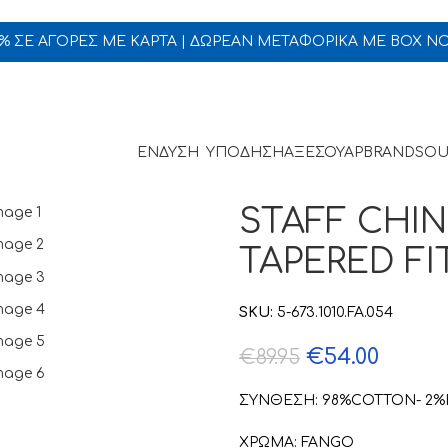
5% ΣΕ ΑΓΟΡΕΣ ΜΕ ΚΑΡΤΑ | ΔΩΡΕΑΝ ΜΕΤΑΦΟΡΙΚΑ ΜΕ BOX N
ΕΝΔΥΣΗ
ΥΠΟΔΗΣΗ
ΑΞΕΣΟΥΑΡ
BRANDS
OU
STAFF CHI
TAPERED FI
SKU:
5-673.1010.FA.054
€
54.00
€
89.95
ΣΥΝΘΕΣΗ: 98%COTTON- 2%
ΧΡΩΜΑ: FANGO