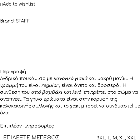
Add to wishlist
Brand:
STAFF
Περιγραφή
Ανδρικό πουκάμισο με
κανονικό γιακά
και μακρύ μανίκι. Η
γραμμή
του είναι
regular
, είναι άνετο και δροσερό . Η
σύνθεσή του
από βαμβάκι και λινό
επιτρέπει στο σώμα να
αναπνέει. Τα γήινα χρώματα είναι στην κορυφή της
καλοκαιρινής συλλογής και το χακί μπορεί να συνδυαστεί με
όλα.
Επιπλέον πληροφορίες
ΕΠΙΛΈΞΤΕ ΜΈΓΕΘΟΣ
3XL
,
L
,
M
,
XL
,
XXL