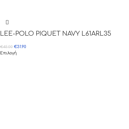
LEE-POLO PIQUET NAVY L61ARL35
€
31.90
€
45.00
Επιλογή