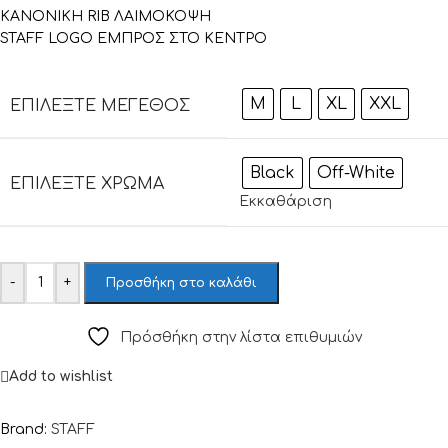
ΚΑΝΟΝΙΚΗ RIB ΛΑΙΜΟΚΟΨΗ
STAFF LOGO ΕΜΠΡΟΣ ΣΤΟ ΚΕΝΤΡΟ
M
L
XL
XXL
ΕΠΙΛΈΞΤΕ ΜΈΓΕΘΟΣ
Black
Off-White
ΕΠΙΛΈΞΤΕ ΧΡΏΜΑ
Εκκαθάριση
-
+
Προσθήκη στο καλάθι
Πρόσθήκη στην λίστα επιθυμιών
Add to wishlist
Brand:
STAFF