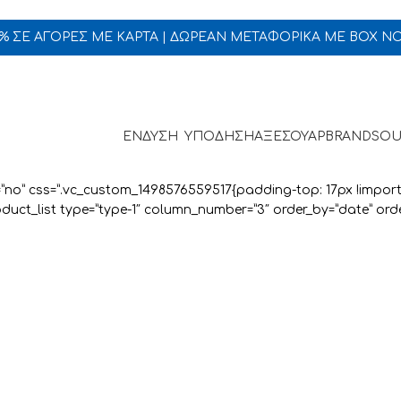
5% ΣΕ ΑΓΟΡΕΣ ΜΕ ΚΑΡΤΑ | ΔΩΡΕΑΝ ΜΕΤΑΦΟΡΙΚΑ ΜΕ BOX N
ΕΝΔΥΣΗ
ΥΠΟΔΗΣΗ
ΑΞΕΣΟΥΑΡ
BRANDS
OU
=”no” css=”.vc_custom_1498576559517{padding-top: 17px !impor
roduct_list type=”type-1″ column_number=”3″ order_by=”date” or