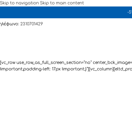
Skip to navigation
Skip to main content
-
ηλέφωνο:
2310701429
[vc_row use_row_as_full_screen_section=”no” center_bck_image
!important;padding-left: 17px !important;}”][vc_column][eltd_p