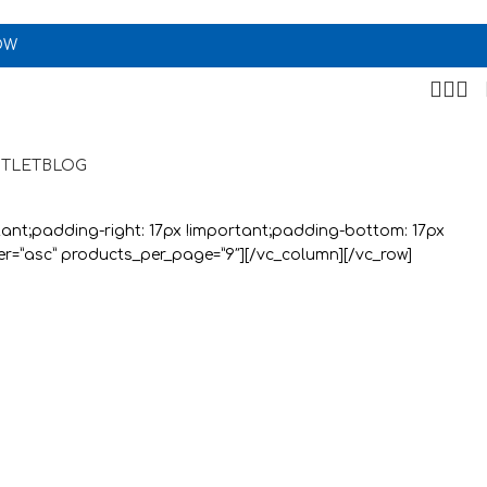
OW
TLET
BLOG
tant;padding-right: 17px !important;padding-bottom: 17px
der=”asc” products_per_page=”9″][/vc_column][/vc_row]