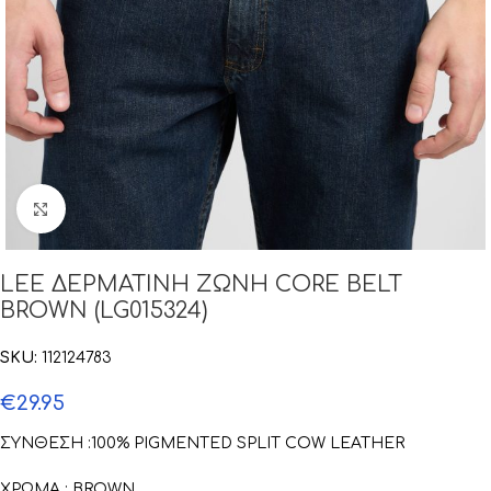
Click to enlarge
LEE ΔΕΡΜΑΤΙΝΗ ΖΩΝΗ CORE BELT
BROWN (LG015324)
SKU:
112124783
€
29.95
ΣΥΝΘΕΣΗ :100% PIGMENTED SPLIT COW LEATHER
ΧΡΩΜΑ : BROWN