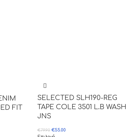
SELECTED SLH190-REG
ENIM
TAPE COLE 3501 L.B WASH
ED FIT
JNS
€
55.00
€
79.90
Επιλογή