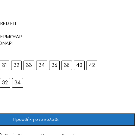
RED FIT
ΕΡΜΟΥΑΡ
ΩΝΑΡΙ
31
32
33
34
36
38
40
42
32
34
Προσθήκη στο καλάθι