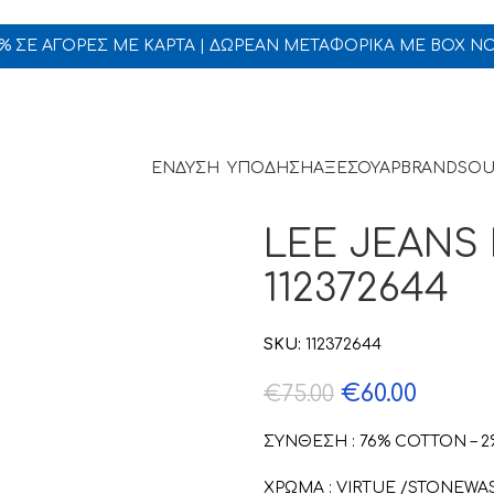
5% ΣΕ ΑΓΟΡΕΣ ΜΕ ΚΑΡΤΑ | ΔΩΡΕΑΝ ΜΕΤΑΦΟΡΙΚΑ ΜΕ BOX N
ΕΝΔΥΣΗ
ΥΠΟΔΗΣΗ
ΑΞΕΣΟΥΑΡ
BRANDS
OU
LEE JEANS 
112372644
SKU:
112372644
€
60.00
€
75.00
ΣΥΝΘΕΣΗ : 76% COTTON – 
ΧΡΩΜΑ : VIRTUE /STONEW