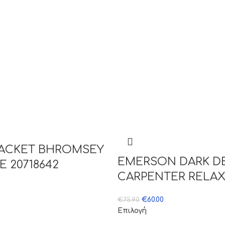
JACKET BHROMSEY
EMERSON DARK D
E 20718642
CARPENTER RELAX
€
60.00
€
75.90
Επιλογή