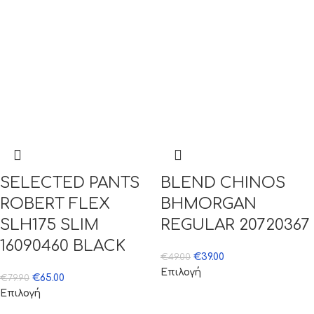
SELECTED PANTS
BLEND CHINOS
ROBERT FLEX
BHMORGAN
SLH175 SLIM
REGULAR 20720367
16090460 BLACK
€
39.00
€
49.00
Επιλογή
€
65.00
€
79.90
Επιλογή