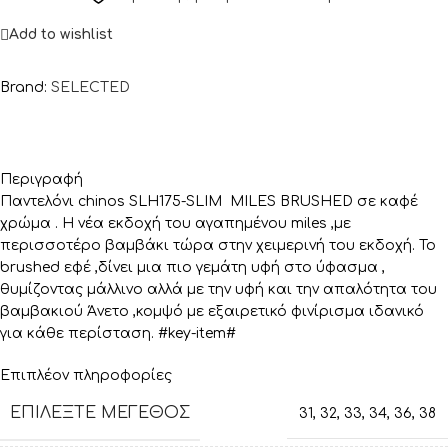
Add to wishlist
Brand:
SELECTED
Περιγραφή
Παντελόνι chinos SLH175-SLIM MILES BRUSHED σε καφέ
χρώμα . Η νέα εκδοχή του αγαπημένου miles ,με
περισσοτέρο βαμβάκι τώρα στην χειμερινή του εκδοχή. Το
brushed εφέ ,δίνει μια πιο γεμάτη υφή στο ύφασμα ,
θυμίζοντας μάλλινο αλλά με την υφή και την απαλότητα του
βαμβακιού Άνετο ,κομψό με εξαιρετικό φινίρισμα ιδανικό
για κάθε περίσταση. #key-item#
Επιπλέον πληροφορίες
ΕΠΙΛΈΞΤΕ ΜΈΓΕΘΟΣ
31
,
32
,
33
,
34
,
36
,
38